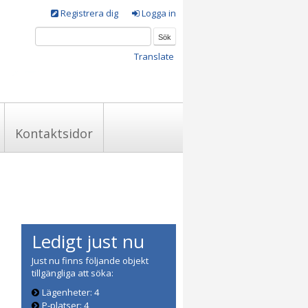
Registrera dig
Logga in
Translate
Kontaktsidor
Ledigt just nu
Just nu finns följande objekt
tillgängliga att söka:
Lägenheter:
4
P-platser:
4