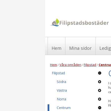
Hem
Mina sidor
Ledig
Hem
Våra områden
Filipstad
Centr
/
/
/
Filipstad
Södra
I
h
Västra
c
Norra
H
Fi
Centrum