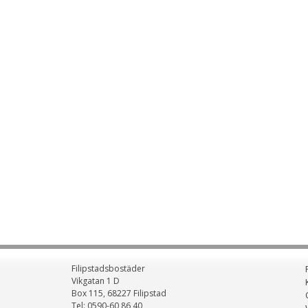
Filipstadsbostäder
Vikgatan 1 D
Box 115, 68227 Filipstad
Tel: 0590-60 86 40