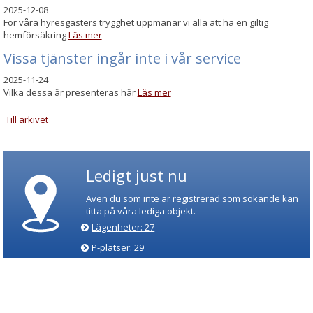
2025-12-08
För våra hyresgästers trygghet uppmanar vi alla att ha en giltig
hemförsäkring
Läs mer
Vissa tjänster ingår inte i vår service
2025-11-24
Vilka dessa är presenteras här
Läs mer
Till arkivet
Ledigt just nu
Även du som inte är registrerad som sökande kan
titta på våra lediga objekt.
Lägenheter:
27
P-platser:
29
Lokaler:
2