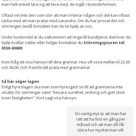
man helt enkelt lära sig att leva med, de ingår i boendeformen.
Oftast vet inte den som stör att man irriterar någon och det kan oftast
räcka med att man pratar med varandra. Om du har provat det och
störningen ändå fortsätter kan du ta hjälp av oss.
Under kontorstid är du välkommen att ringa till kundtjänst. Behöver du
hjälp kvällar nätter eller helger kontaktar du
Störningsjouren tel
0550-63600.
Kom ihåg att visa hänsyn till dina grannar. Hus vill sova mellan kl 22.00
och 06.00. Och framförallt prata med grannarna!
Så här säger lagen
Enligt hyreslagen ska man som hyresgäst se till att grannarna inte
utsätts för störningar samt "bevara sundhet, ordning och gott skick
inom fastigheten". Kort sagt visa hänsyn.
En vanlig myt är att man har
rätt att ha fest en gång per
månad och att man då får
störa hur mycket man vill.