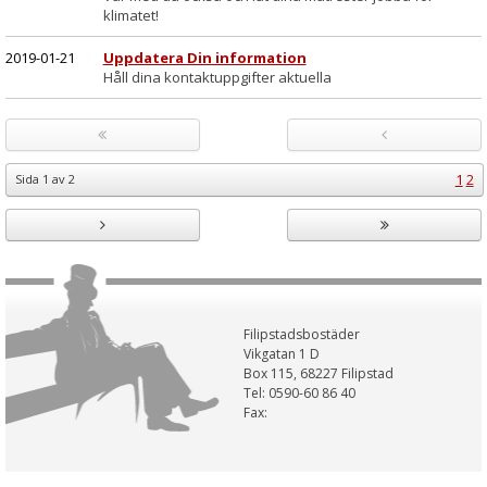
klimatet!
2019-01-21
Uppdatera Din information
Håll dina kontaktuppgifter aktuella
1
2
Sida
1
av
2
Filipstadsbostäder
Vikgatan 1 D
Box 115, 68227 Filipstad
Tel: 0590-60 86 40
Fax: