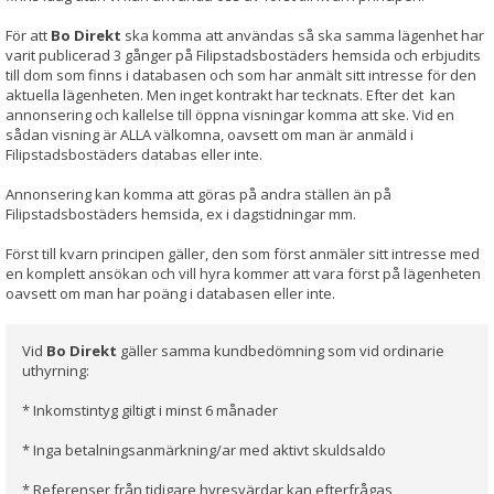
För att
Bo Direkt
ska komma att användas så ska samma lägenhet har
varit publicerad 3 gånger på Filipstadsbostäders hemsida och erbjudits
till dom som finns i databasen och som har anmält sitt intresse för den
aktuella lägenheten. Men inget kontrakt har tecknats. Efter det kan
annonsering och kallelse till öppna visningar komma att ske. Vid en
sådan visning är ALLA välkomna, oavsett om man är anmäld i
Filipstadsbostäders databas eller inte.
Annonsering kan komma att göras på andra ställen än på
Filipstadsbostäders hemsida, ex i dagstidningar mm.
Först till kvarn principen gäller, den som först anmäler sitt intresse med
en komplett ansökan och vill hyra kommer att vara först på lägenheten
oavsett om man har poäng i databasen eller inte.
Vid
Bo Direkt
gäller samma kundbedömning som vid ordinarie
uthyrning:
* Inkomstintyg giltigt i minst 6 månader
* Inga betalningsanmärkning/ar med aktivt skuldsaldo
* Referenser från tidigare hyresvärdar kan efterfrågas