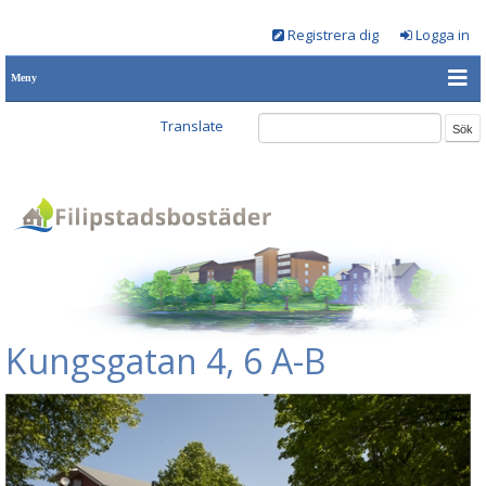
Registrera dig
Logga in
Meny
Translate
Kungsgatan 4, 6 A-B